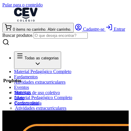
Pular para o conteúdo
Cadastre-se
Entrar
0
items
no carrinho. Abrir carrinho.
Buscar produtos
Todas as categorias
Material Pedagógico Completo
Fardamentos
Produtos
Atividades extracurriculares
Eventos
Serviços
Materiais de uso coletivo
Material Pedagógico Completo
Livro
Fardamentos
Compra rápida
Atividades extracurriculares
Eventos
Materiais de uso coletivo
Livro