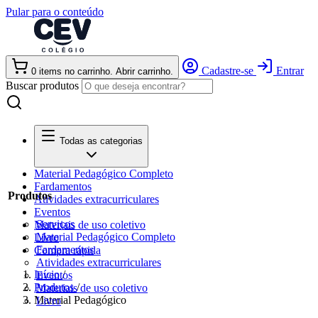
Pular para o conteúdo
Cadastre-se
Entrar
0
items
no carrinho. Abrir carrinho.
Buscar produtos
Todas as categorias
Material Pedagógico Completo
Fardamentos
Produtos
Atividades extracurriculares
Eventos
Serviços
Materiais de uso coletivo
Material Pedagógico Completo
Livro
Fardamentos
Compra rápida
Atividades extracurriculares
Início
/
Eventos
Produtos
/
Materiais de uso coletivo
Material Pedagógico
Livro