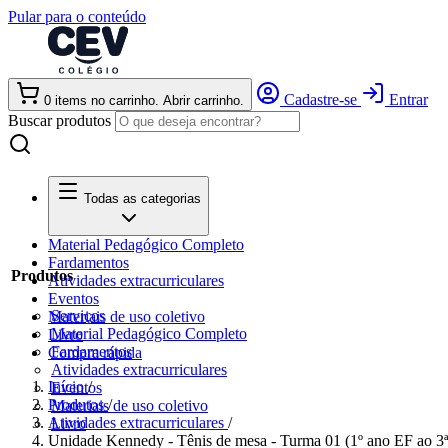
Pular para o conteúdo
Cadastre-se
Entrar
0
items
no carrinho. Abrir carrinho.
Buscar produtos
Todas as categorias
Material Pedagógico Completo
Fardamentos
Produtos
Atividades extracurriculares
Eventos
Serviços
Materiais de uso coletivo
Material Pedagógico Completo
Livro
Fardamentos
Compra rápida
Atividades extracurriculares
Início
/
Eventos
Produtos
/
Materiais de uso coletivo
Atividades extracurriculares
/
Livro
Unidade Kennedy - Tênis de mesa - Turma 01 (1º ano EF ao 3ª