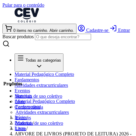
Pular para o conteúdo
Cadastre-se
Entrar
0
items
no carrinho. Abrir carrinho.
Buscar produtos
Todas as categorias
Material Pedagógico Completo
Fardamentos
Produtos
Atividades extracurriculares
Eventos
Serviços
Materiais de uso coletivo
Material Pedagógico Completo
Livro
Fardamentos
Compra rápida
Atividades extracurriculares
Início
/
Eventos
Produtos
/
Materiais de uso coletivo
Livro
/
Livro
ARVORE DE LIVROS (PROJETO DE LEITURA) 2026 -