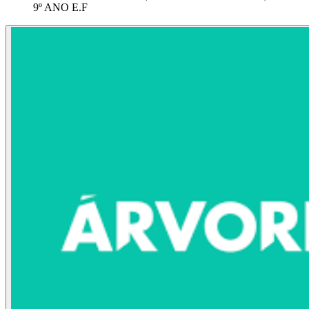
9º ANO E.F