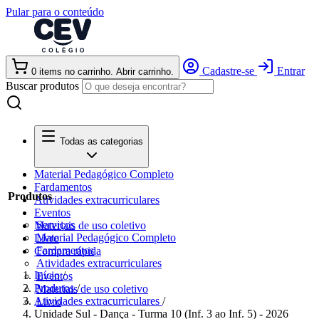
Pular para o conteúdo
Cadastre-se
Entrar
0
items
no carrinho. Abrir carrinho.
Buscar produtos
Todas as categorias
Material Pedagógico Completo
Fardamentos
Produtos
Atividades extracurriculares
Eventos
Serviços
Materiais de uso coletivo
Material Pedagógico Completo
Livro
Fardamentos
Compra rápida
Atividades extracurriculares
Início
/
Eventos
Produtos
/
Materiais de uso coletivo
Atividades extracurriculares
/
Livro
Unidade Sul - Dança - Turma 10 (Inf. 3 ao Inf. 5) - 2026